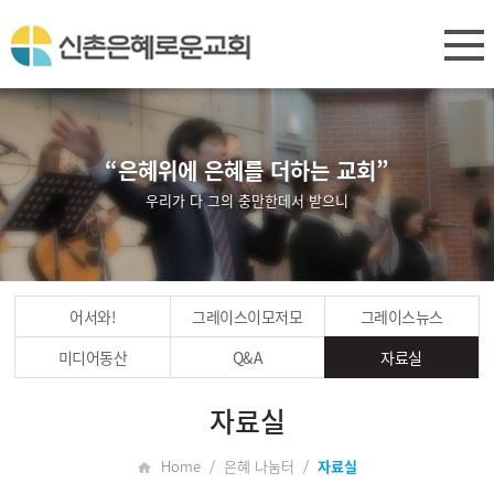
“은혜위에 은혜를 더하는 교회”
우리가 다 그의 충만한데서 받으니
어서와!
그레이스이모저모
그레이스뉴스
미디어동산
Q&A
자료실
자료실
Home / 은혜 나눔터 /
자료실